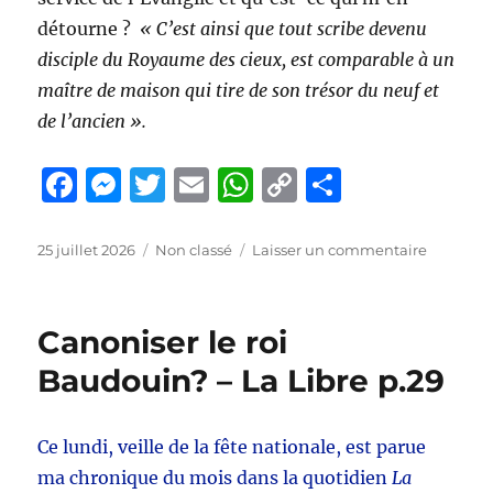
détourne ?
« C’est ainsi que tout scribe devenu
disciple du Royaume des cieux, est comparable à un
maître de maison qui tire de son trésor du neuf et
de l’ancien ».
F
M
T
E
W
C
P
a
e
w
m
h
o
a
c
ss
it
ai
at
p
rt
Publié
Catégories
sur
25 juillet 2026
Non classé
Laisser un commentaire
le
« Là
e
e
te
l
s
y
a
où
b
n
r
A
Li
g
est
Canoniser le roi
ton
o
g
p
n
er
trésor,
Baudouin? – La Libre p.29
o
er
p
k
là
sera
k
ton
Ce lundi, veille de la fête nationale, est parue
cœur
ma chronique du mois dans la quotidien
La
»