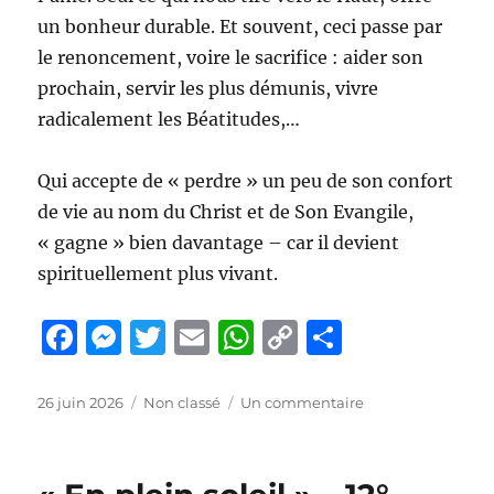
un bonheur durable. Et souvent, ceci passe par
le renoncement, voire le sacrifice : aider son
prochain, servir les plus démunis, vivre
radicalement les Béatitudes,…
Qui accepte de « perdre » un peu de son confort
de vie au nom du Christ et de Son Evangile,
« gagne » bien davantage – car il devient
spirituellement plus vivant.
F
M
T
E
W
C
P
a
e
w
m
h
o
a
c
ss
it
ai
at
p
rt
Publié
Catégories
sur
26 juin 2026
Non classé
Un commentaire
le
« Qui
e
e
te
l
s
y
a
perd
b
n
r
A
Li
g
gagne