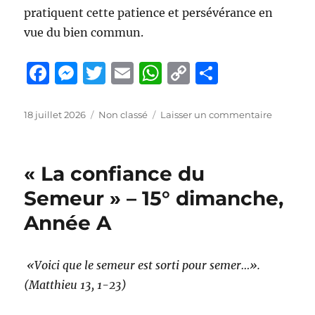
pratiquent cette patience et persévérance en
vue du bien commun.
F
M
T
E
W
C
P
a
e
w
m
h
o
a
c
ss
it
ai
at
p
rt
Publié
Catégories
sur
18 juillet 2026
Non classé
Laisser un commentaire
le
« Divine
e
e
te
l
s
y
a
patience
b
n
r
A
Li
g
»
« La confiance du
–
o
g
p
n
er
16°
Semeur » – 15° dimanche,
o
er
p
k
dimanch
Année A
Année
k
A
«Voici que le semeur est sorti pour semer…».
(Matthieu 13, 1-23)