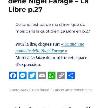
défie Nigel Farage – La
Libre p.27
Ce lundi est parue ma chronique du
mois dans la quotidien
La Libre
en p.27.
Pour la lire, cliquez sur:
« Quand une
poubelle défie Nigel Farage »
.
Merci à
La Libre
de m’offrir cet espace
d’expression.
F
M
T
E
W
C
P
a
e
w
m
h
o
a
c
ss
it
ai
at
p
rt
Publié
Catégories
sur
10 août 2026
Non classé
Laisser un commentaire
le
Quand
e
e
te
l
s
y
a
une
b
n
r
A
Li
g
poubelle