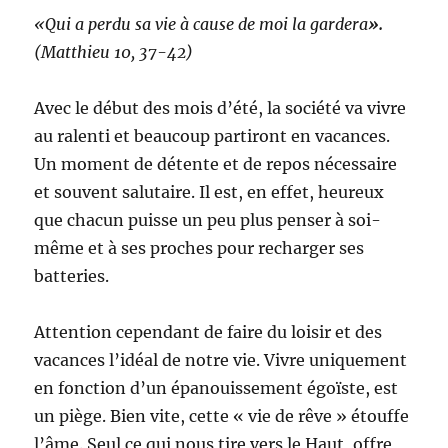
k
dimanche,
«Qui a perdu sa vie à cause de moi la gardera
».
Année
(Matthieu 10, 37-42)
A
Avec le début des mois d’été, la société va vivre
au ralenti et beaucoup partiront en vacances.
Un moment de détente et de repos nécessaire
et souvent salutaire. Il est, en effet, heureux
que chacun puisse un peu plus penser à soi-
même et à ses proches pour recharger ses
batteries.
Attention cependant de faire du loisir et des
vacances l’idéal de notre vie. Vivre uniquement
en fonction d’un épanouissement égoïste, est
un piège. Bien vite, cette « vie de rêve » étouffe
l’âme. Seul ce qui nous tire vers le Haut, offre