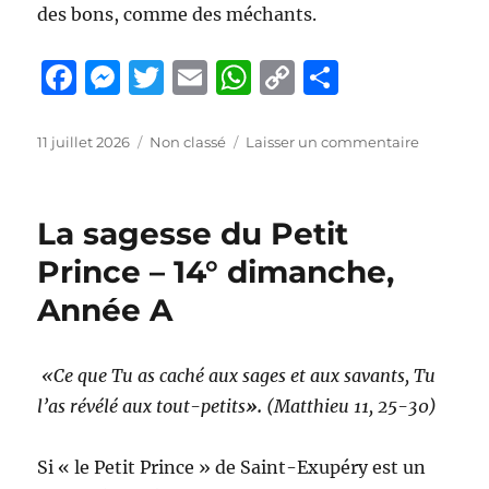
des bons, comme des méchants.
F
M
T
E
W
C
P
a
e
w
m
h
o
a
c
ss
it
ai
at
p
rt
Publié
Catégories
sur
11 juillet 2026
Non classé
Laisser un commentaire
le
« La
e
e
te
l
s
y
a
confiance
b
n
r
A
Li
g
du
La sagesse du Petit
Semeur »
o
g
p
n
er
–
Prince – 14° dimanche,
o
er
p
k
15°
Année A
dimanche
k
Année
A
«Ce que Tu as caché aux sages et aux savants, Tu
l’as révélé aux tout-petits
».
(Matthieu 11, 25-30)
Si « le Petit Prince » de Saint-Exupéry est un