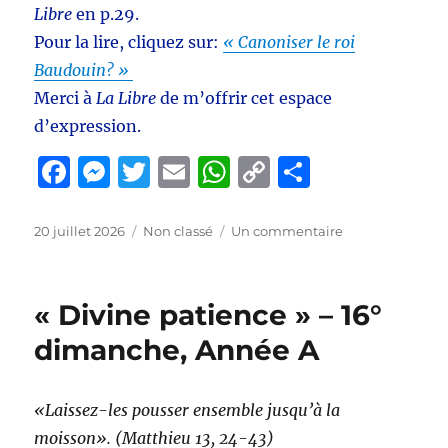
–
Libre
en p.29.
17°
Pour la lire, cliquez sur:
« Canoniser le roi
dimanch
Baudouin? »
Année
A
Merci à
La Libre
de m’offrir cet espace
d’expression.
F
M
T
E
W
C
P
a
e
w
m
h
o
a
c
ss
it
ai
at
p
rt
Publié
Catégories
sur
20 juillet 2026
Non classé
Un commentaire
le
Canoniser
e
e
te
l
s
y
a
le
b
n
r
A
Li
g
roi
« Divine patience » – 16°
Baudouin?
o
g
p
n
er
–
dimanche, Année A
o
er
p
k
La
Libre
k
p.29
«Laissez-les pousser ensemble jusqu’à la
moisson». (Matthieu 13, 24-43)