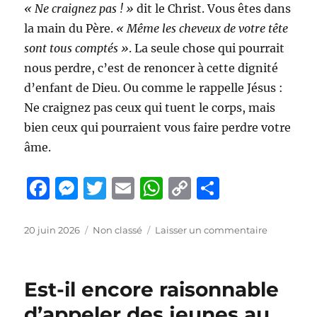
« Ne craignez pas ! »
dit le Christ. Vous êtes dans
la main du Père.
« Même les cheveux de votre tête
sont tous comptés »
. La seule chose qui pourrait
nous perdre, c’est de renoncer à cette dignité
d’enfant de Dieu. Ou comme le rappelle Jésus :
Ne craignez pas ceux qui tuent le corps, mais
bien ceux qui pourraient vous faire perdre votre
âme.
F
M
T
E
W
C
P
a
e
w
m
h
o
a
c
ss
it
ai
at
p
rt
Publié
Catégories
sur
20 juin 2026
Non classé
Laisser un commentaire
le
« En
e
e
te
l
s
y
a
plein
b
n
r
A
Li
g
soleil
Est-il encore raisonnable
»
o
g
p
n
er
–
d’appeler des jeunes au