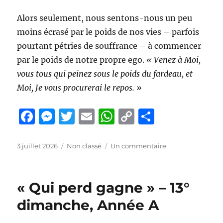
Alors seulement, nous sentons-nous un peu
moins écrasé par le poids de nos vies – parfois
pourtant pétries de souffrance – à commencer
par le poids de notre propre ego.
« Venez à Moi,
vous tous qui peinez sous le poids du fardeau, et
Moi, Je vous procurerai le repos. »
F
M
T
E
W
C
P
a
e
w
m
h
o
a
c
ss
it
ai
at
p
rt
Publié
Catégories
sur
3 juillet 2026
Non classé
Un commentaire
le
La
e
e
te
l
s
y
a
sagesse
b
n
r
A
Li
g
du
« Qui perd gagne » – 13°
Petit
o
g
p
n
er
Prince
dimanche, Année A
o
er
p
k
–
14°