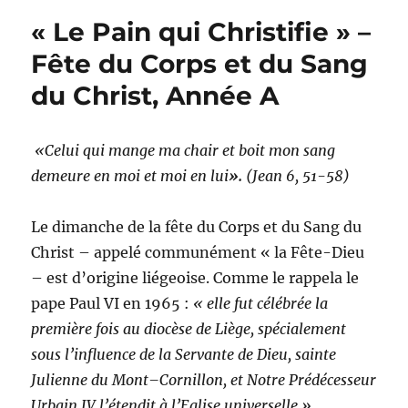
b
n
r
A
Li
g
encore
« Le Pain qui Christifie » –
raisonnable
o
g
p
n
er
d’appeler
Fête du Corps et du Sang
o
er
p
k
des
du Christ, Année A
jeunes
k
au
célibat
consacré? –
«Celui qui mange ma chair et boit mon sang
La
demeure en moi et moi en lui
».
(Jean 6, 51-58)
Libre
p.27
Le dimanche de la fête du Corps et du Sang du
Christ – appelé communément « la Fête-Dieu
– est d’origine liégeoise. Comme le rappela le
pape Paul VI en 1965 :
«
elle fut célébrée la
première fois au diocèse de Liège
, spécialement
sous l’influence de la Servante de Dieu,
sainte
J
ulienne d
u
Mont
–
Cornillon, et Notre Prédécesseur
Urbain IV l’étendit à l’Eglise universelle
»