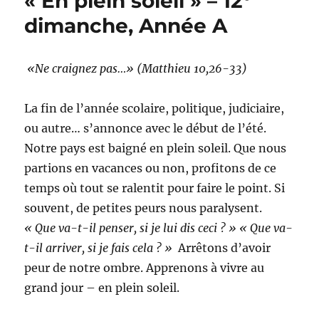
« En plein soleil » – 12°
»
o
g
p
n
er
–
dimanche, Année A
o
er
p
k
13°
dimanche,
k
Année
«Ne craignez pas…» (Matthieu 10,26-33)
A
La fin de l’année scolaire, politique, judiciaire,
ou autre… s’annonce avec le début de l’été.
Notre pays est baigné en plein soleil. Que nous
partions en vacances ou non, profitons de ce
temps où tout se ralentit pour faire le point. Si
souvent, de petites peurs nous paralysent.
« Que va-t-il penser, si je lui dis ceci ? » « Que va-
t-il arriver, si je fais cela ? »
Arrêtons d’avoir
peur de notre ombre. Apprenons à vivre au
grand jour – en plein soleil.