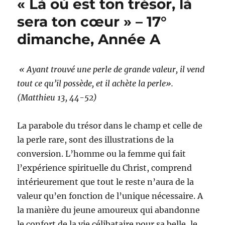
« Là où est ton trésor, là
défie
o
g
p
n
er
Nigel
sera ton cœur » – 17°
o
er
p
k
Farage
dimanche, Année A
–
k
La
Libre
p.27
« Ayant trouvé une perle de grande valeur, il vend
tout ce qu’il possède, et il achète la perle».
(Matthieu 13, 44-52)
La parabole du trésor dans le champ et celle de
la perle rare, sont des illustrations de la
conversion. L’homme ou la femme qui fait
l’expérience spirituelle du Christ, comprend
intérieurement que tout le reste n’aura de la
valeur qu’en fonction de l’unique nécessaire. A
la manière du jeune amoureux qui abandonne
le confort de la vie célibataire pour sa belle, le