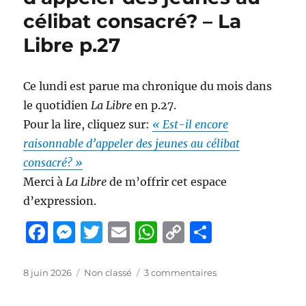
o
er
p
k
12°
célibat consacré? – La
dimanche
k
Année
Libre p.27
A
Ce lundi est parue ma chronique du mois dans
le quotidien
La Libre
en p.27.
Pour la lire, cliquez sur:
« Est-il encore
raisonnable d’appeler des jeunes au célibat
consacré? »
Merci à
La Libre
de m’offrir cet espace
d’expression.
F
M
T
E
W
C
P
a
e
w
m
h
o
a
c
ss
it
ai
at
p
rt
Publié
Catégories
sur
8 juin 2026
Non classé
3 commentaires
le
Est-
e
e
te
l
s
y
a
il